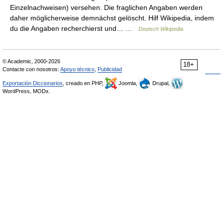
Einzelnachweisen) versehen. Die fraglichen Angaben werden
daher möglicherweise demnächst gelöscht. Hilf Wikipedia, indem
du die Angaben recherchierst und… …
Deutsch Wikipedia
© Academic, 2000-2026
18+
Contacte con nosotros:
Apoyo técnico
,
Publicidad
Exportación Diccionarios
, creado en PHP,
Joomla,
Drupal,
WordPress, MODx.