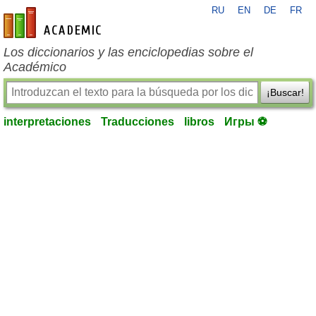
RU
EN
DE
FR
es-academic.com
Los diccionarios y las enciclopedias sobre el
Académico
¡Buscar!
interpretaciones
Traducciones
libros
Игры ⚽