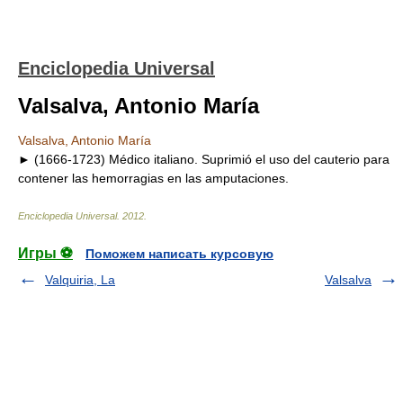
Enciclopedia Universal
Valsalva, Antonio María
Valsalva, Antonio María
► (1666-1723) Médico italiano. Suprimió el uso del cauterio para
contener las hemorragias en las amputaciones.
Enciclopedia Universal
.
2012
.
Игры ⚽
Поможем написать курсовую
Valquiria, La
Valsalva